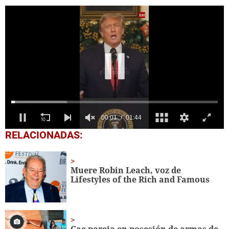
0
RELACIONADAS:
seconds
of
1
minute,
Muere Robin Leach, voz de
44
Lifestyles of the Rich and Famous
seconds
Cae pareja en posesión de armas de