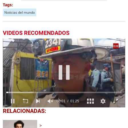
Tags:
Noticias del mundo
VIDEOS RECOMENDADOS
0
RELACIONADAS:
seconds
of
1
minute,