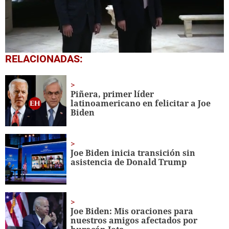
0
RELACIONADAS:
seconds
of
45
seconds
Piñera, primer líder
latinoamericano en felicitar a Joe
Biden
Joe Biden inicia transición sin
asistencia de Donald Trump
Joe Biden: Mis oraciones para
nuestros amigos afectados por