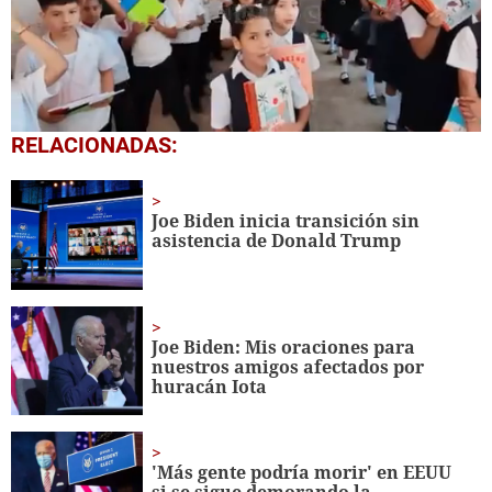
0
RELACIONADAS:
seconds
of
1
minute,
Joe Biden inicia transición sin
56
asistencia de Donald Trump
seconds
Joe Biden: Mis oraciones para
nuestros amigos afectados por
huracán Iota
'Más gente podría morir' en EEUU