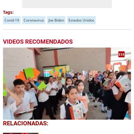
Tags:
Covid-19
Coronavirus
Joe Biden
Estados Unidos
VIDEOS RECOMENDADOS
0
RELACIONADAS:
seconds
of