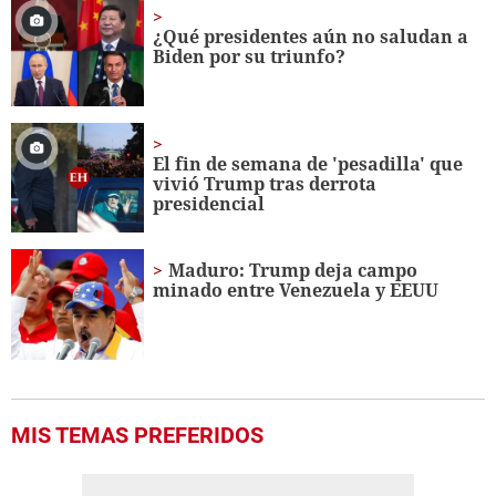
1
minute,
¿Qué presidentes aún no saludan a
56
Biden por su triunfo?
seconds
El fin de semana de 'pesadilla' que
vivió Trump tras derrota
presidencial
Maduro: Trump deja campo
minado entre Venezuela y EEUU
MIS TEMAS PREFERIDOS