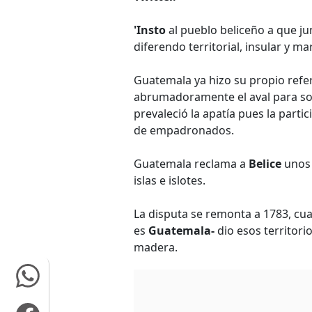
'Insto
al pueblo beliceño a que ju
diferendo territorial, insular y ma
Guatemala ya hizo su propio ref
abrumadoramente el aval para som
prevaleció la apatía pues la parti
de empadronados.
Guatemala reclama a
Belice
uno
islas e islotes.
La disputa se remonta a 1783, c
es
Guatemala-
dio esos territori
madera.