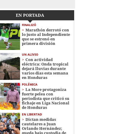
EN PORTADA
FINALIZÓ
Marathón derrotó con
lo justo al Independiente
que se estrenó en
primera división
UN ALIVIO
Con actividad
eléctrica: Onda tropical
dejará lluvias durante
varios días esta semana
en Honduras
POLÉMICA
La More protagoniza
fuerte pelea con
periodista que criticó su
fichaje en Liga Nacional
de Honduras
EN LIBERTAD
Dictan medidas
cautelares a Juan
Orlando Hernández;
queda bajo custodia de