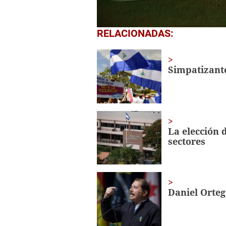
0
RELACIONADAS:
seconds
of
18
seconds
Volume
Simpatizante
0%
La elección 
sectores
Daniel Orteg