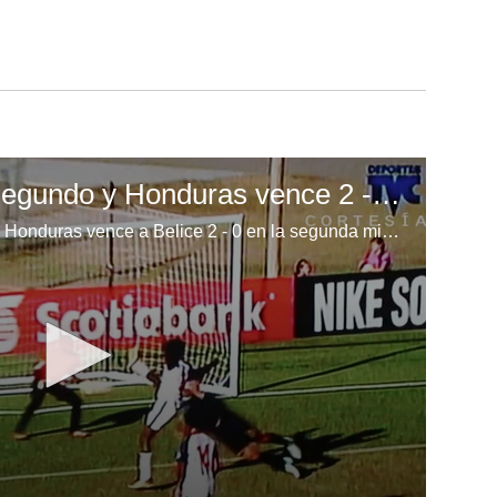
Villafranca anota el segundo y Honduras vence 2 - 0 a Belice
Josué Villafranca anota doblete y Honduras vence a Belice 2 - 0 en la segunda mitad del partido.