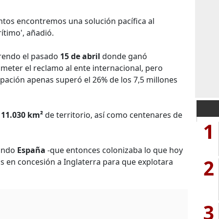
ntos encontremos una solución pacífica al
rítimo', añadió.
erendo el pasado
15 de abril
donde ganó
eter el reclamo al ente internacional, pero
cipación apenas superó el 26% de los 7,5 millones
s
11.030 km²
de territorio, así como centenares de
1
uando
España
-que entonces colonizaba lo que hoy
2
os en concesión a Inglaterra para que explotara
3