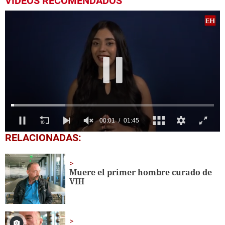
VIDEOS RECOMENDADOS
0
RELACIONADAS:
of
1
minute,
45
Muere el primer hombre curado de
seconds
VIH