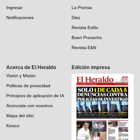
Ingresar
La Prensa
Deportes
Notificaciones
Diez
Videos
Revista Estilo
Hondureños en el mundo
Buen Provecho
Revista E&N
Suscripción
Acerca de El Heraldo
Edición impresa
Visión y Misión
Politicas de privacidad
Principios de aplicación de IA
Anúnciate con nosotros
Mapa del sitio
Kiosco
Preguntas frecuentes