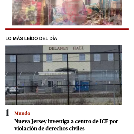
0
seconds
of
LO MÁS LEÍDO DEL DÍA
1
minute,
22
seconds
1
Mundo
Nueva Jersey investiga a centro de ICE por
violación de derechos civiles