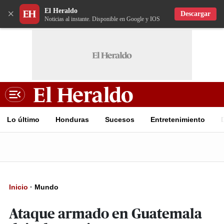
El Heraldo
×
Descargar
Noticias al instante. Disponible en Google y IOS
Lo último
Honduras
Sucesos
Entretenimiento
Inicio
·
Mundo
Ataque armado en Guatemala