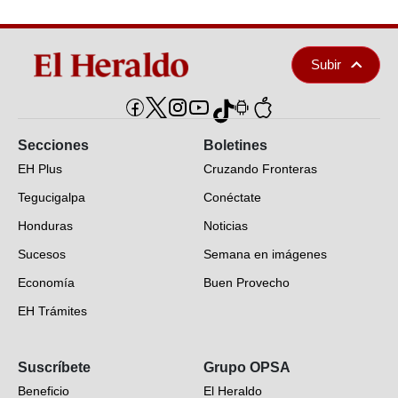
Subir
Secciones
Boletines
EH Plus
Cruzando Fronteras
Tegucigalpa
Conéctate
Honduras
Noticias
Sucesos
Semana en imágenes
Economía
Buen Provecho
EH Trámites
Opinión
Suscríbete
Grupo OPSA
EH Verifica
Beneficio
El Heraldo
Fotogalerías