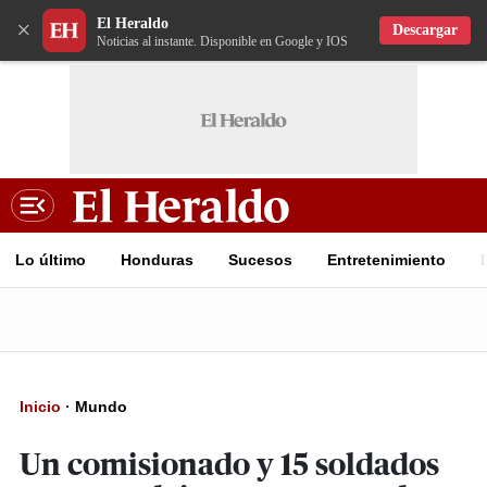
El Heraldo
×
Descargar
Noticias al instante. Disponible en Google y IOS
Lo último
Honduras
Sucesos
Entretenimiento
Inicio
·
Mundo
Un comisionado y 15 soldados