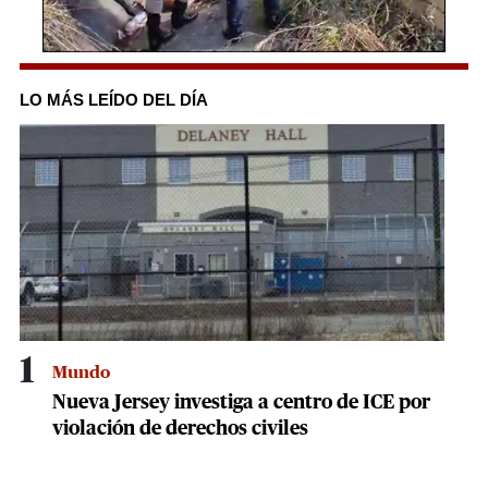
0
seconds
of
LO MÁS LEÍDO DEL DÍA
15
seconds
1
Mundo
Nueva Jersey investiga a centro de ICE por
violación de derechos civiles