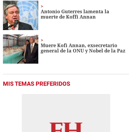
2
minutes,
Antonio Guterres lamenta la
15
muerte de Koffi Annan
seconds
Muere Kofi Annan, exsecretario
general de la ONU y Nobel de la Paz
MIS TEMAS PREFERIDOS