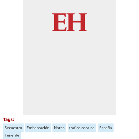
Tags:
Secuestro
Embarcación
Narco
trafico cocaina
España
Tenerife