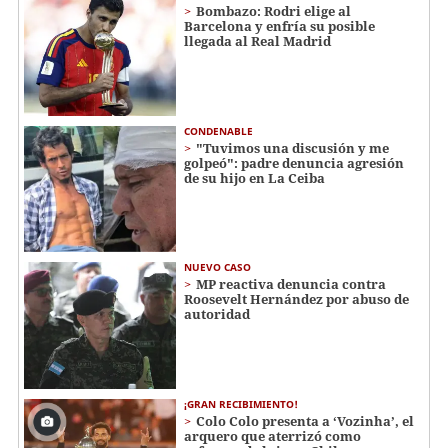
Bombazo: Rodri elige al
Barcelona y enfría su posible
llegada al Real Madrid
CONDENABLE
"Tuvimos una discusión y me
golpeó": padre denuncia agresión
de su hijo en La Ceiba
NUEVO CASO
MP reactiva denuncia contra
Roosevelt Hernández por abuso de
autoridad
¡GRAN RECIBIMIENTO!
Colo Colo presenta a ‘Vozinha’, el
arquero que aterrizó como