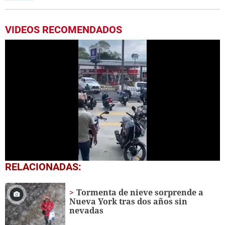
VIDEOS RECOMENDADOS
0
RELACIONADAS:
seconds
of
23
Tormenta de nieve sorprende a
seconds
Nueva York tras dos años sin
nevadas