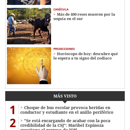
CANÍCULA
Más de 400 reses mueren por la
sequía en el sur
PREDICCIONES
Horóscopo de hoy: descubre qué
le espera a tu signo del zodiaco
MÁS VISTO
1
Choque de bus escolar provoca heridas en
conductor y estudiante en el anillo periférico
2
"Se está encargando de acabar con la poca
credibilidad de la CSJ": Maribel Espinoza
cuestiona el regreso de JOH