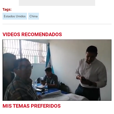
Tags:
Estados Unidos
China
VIDEOS RECOMENDADOS
0
MIS TEMAS PREFERIDOS
seconds
of