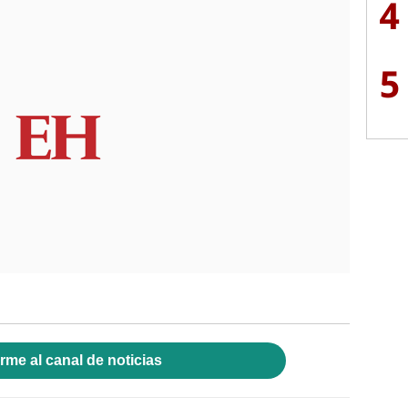
4
5
rme al canal de noticias