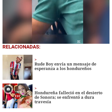
0
RELACIONADAS:
seconds
of
1
minute,
Rude Boy envía un mensaje de
39
esperanza a los hondureños
seconds
Hondureña falleció en el desierto
de Sonora; se enfrentó a dura
travesía