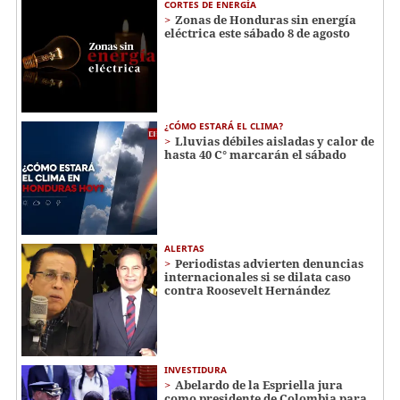
CORTES DE ENERGÍA
Zonas de Honduras sin energía
eléctrica este sábado 8 de agosto
¿CÓMO ESTARÁ EL CLIMA?
Lluvias débiles aisladas y calor de
hasta 40 C° marcarán el sábado
ALERTAS
Periodistas advierten denuncias
internacionales si se dilata caso
contra Roosevelt Hernández
INVESTIDURA
Abelardo de la Espriella jura
como presidente de Colombia para