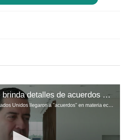
Ministro de Finanzas brinda detalles de acuerdos comerciales entre Honduras y EEUU
Los gobiernos de Honduras y Estados Unidos llegaron a "acuerdos" en materia económica, que se irán dando de forma paulatina para "aperturar" los intercambios comerciales entre ambos países, durante la reunión entre los presidentes Nasry Asfura y Donald Trump en Mar-a-Lago, Florida. Video EFE