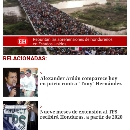
0
RELACIONADAS:
seconds
of
1
minute,
Alexander Ardón comparece hoy
59
en juicio contra “Tony” Hernández
seconds
Nueve meses de extensión al TPS
recibirá Honduras, a partir de 2020