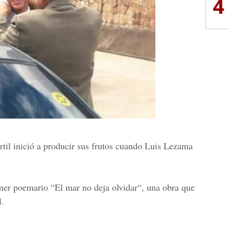
4
til
inició a producir sus frutos cuando Luis Lezama
imer poemario
“El mar no deja olvidar“,
una obra que
l.