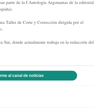
ar parte de la I Antología Argonautas de la editorial
spaña).
tura
Taller de Corte y Corrección
dirigida por el
o.
ínea Sur, donde actualmente
trabaja en la redacción del
rme al canal de noticias