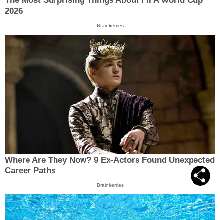
The Most Surprising Things About FIFA World Cup
2026
Brainberries
Where Are They Now? 9 Ex-Actors Found Unexpected
Career Paths
Brainberries