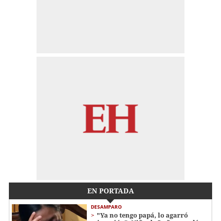
EN PORTADA
DESAMPARO
"Ya no tengo papá, lo agarró