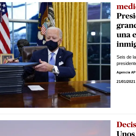
medi
Presi
gran
una 
inmi
Seis de l
president
Agencia AP
21/01/2021
Deci
Unos