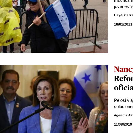
muchos mi
jóvenes '
Haydi Carr
18/01/2021
Nanc
Refor
ofici
Pelosi vi
solucione
Agencia AP
11/08/2019