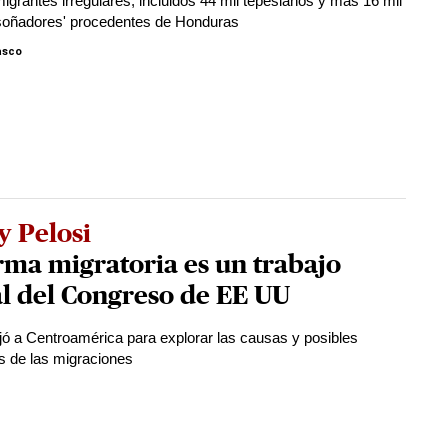
grantes irregulares, incluidos 44 mil tepesianos y más 16 mil
soñadores' procedentes de Honduras
asco
y Pelosi
ma migratoria es un trabajo
al del Congreso de EE UU
ajó a Centroamérica para explorar las causas y posibles
s de las migraciones