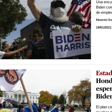
Una encue
Biden com
de empleo
Eduardo D
19/01/2021
Esta
Hond
esper
Bide
El plan c