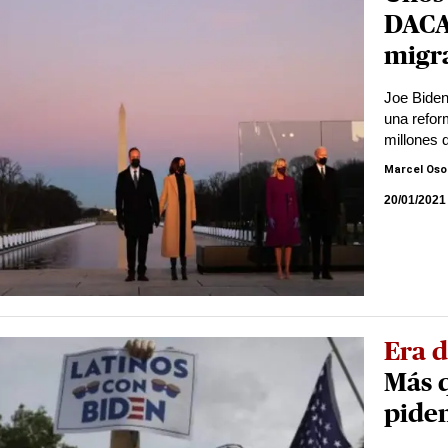
DACA
migr
Joe Biden
una refor
millones 
Marcel Oso
20/01/2021
Era d
Más q
pide