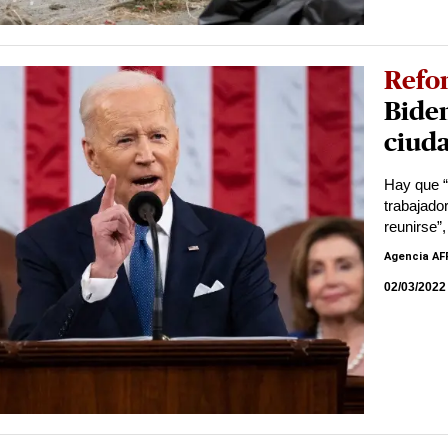
Refo
Biden
ciud
Hay que “
trabajado
reunirse”
Agencia AF
02/03/2022