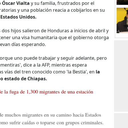
o
Óscar Vialta
y su familia, frustrados por el
atorias y una población reacia a cobijarlos en su
n
Estados Unidos.
 dos hijos salieron de Honduras a inicios de abril y
btener una visa humanitaria que el gobierno otorga
levan días esperando.
porque uno puede trabajar y seguir adelante, pero
ntiras', dice a la AFP, mientras espera
as vías del tren conocido como 'la Bestia', en
la
ño estado de Chiapas.
 la fuga de 1,300 migrantes de una estación
e de muchos migrantes en su camino hacia Estados
omo sufrir caídas o toparse con grupos criminales.