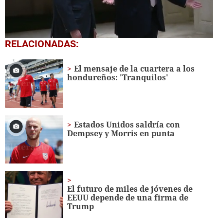
0
RELACIONADAS:
seconds
of
45
El mensaje de la cuartera a los
seconds
hondureños: 'Tranquilos'
Estados Unidos saldría con
Dempsey y Morris en punta
El futuro de miles de jóvenes de
EEUU depende de una firma de
Trump