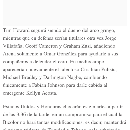
Tim Howard
seguirá siendo el dueño del arco gringo,
mientras que en defensa serían titulares otra vez
Jorge
Villafaña
,
Geoff Cameron
y
Graham Zusi
, añadiendo
Arena solamente a
Omar González
para ayudarle a sus
compañeros a defender el cero. En mediocampo
aparecerían nuevamente el talentoso
Cirsthian Pulisic
,
Michael Bradley
y
Darlington Nagbe
, cambiando
únicamente a Fabian Johnson para darle cabida al
emergente
Kellyn Acosta
.
Estados Unidos y Honduras chocarán este martes a partir
de las 3:36 de la tarde, en un compromiso para el cual la
Bicolor no hará tantas modificaciones, es decir, mantendrá
el mismo tridente de Trinidad y Tobago, solo cubriendo