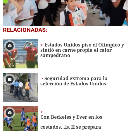
0
RELACIONADAS:
seconds
of
1
Estados Unidos pisó el Olímpico y
minute,
sintió en carne propia el calor
56
sampedrano
seconds
Seguridad extrema para la
selección de Estados Unidos
Con Beckeles y Ever en los
costados...la H se prepara