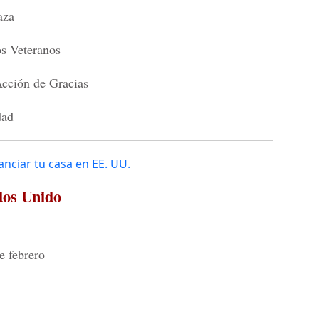
aza
os Veteranos
Acción de Gracias
dad
nciar tu casa en EE. UU.
ados Unido
e febrero