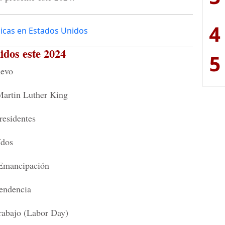
4
icas en Estados Unidos
idos este 2024
5
uevo
Martin Luther King
residentes
ídos
a Emancipación
pendencia
Trabajo (Labor Day)