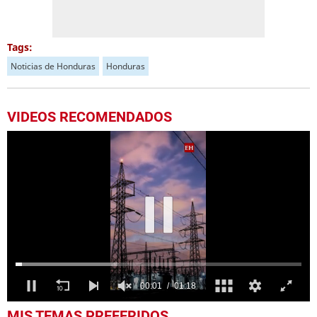
Tags:
Noticias de Honduras
Honduras
VIDEOS RECOMENDADOS
0
MIS TEMAS PREFERIDOS