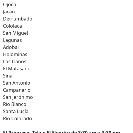
Ojoca
Jacán
Derrumbado
Cololaca
San Miguel
Lagunas
Adobal
Holominas
Los Llanos
El Matasano
Sinaí
San Antonio
Campanario
San Jerónimo
Río Blanco
Santa Lucía
Río Colorado
El Progreso, Tela y El Negrito de 8:30 am a 3:30 pm