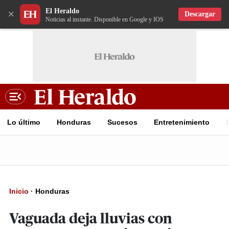
El Heraldo
×
Descargar
Noticias al instante. Disponible en Google y IOS
Lo último
Honduras
Sucesos
Entretenimiento
Inicio
·
Honduras
Vaguada deja lluvias con