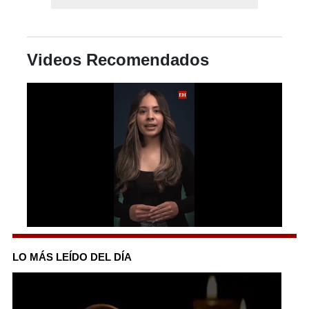
Videos Recomendados
0
seconds
of
LO MÁS LEÍDO DEL DÍA
55
seconds