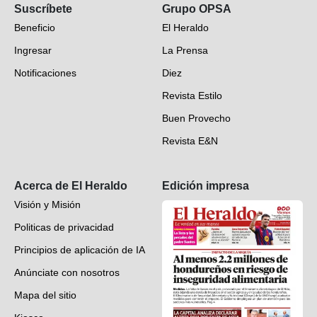
Suscríbete
Grupo OPSA
EH Verifica
Beneficio
El Heraldo
Fotogalerías
Ingresar
La Prensa
Deportes
Notificaciones
Diez
Videos
Revista Estilo
Hondureños en el mundo
Buen Provecho
Revista E&N
Suscripción
Acerca de El Heraldo
Edición impresa
Visión y Misión
Politicas de privacidad
Principios de aplicación de IA
Anúnciate con nosotros
Mapa del sitio