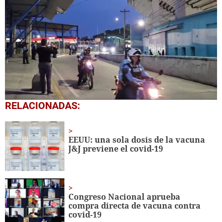
0
RELACIONADAS:
seconds
of
1
minute,
EEUU: una sola dosis de la vacuna
18
J&J previene el covid-19
seconds
Congreso Nacional aprueba
compra directa de vacuna contra
covid-19