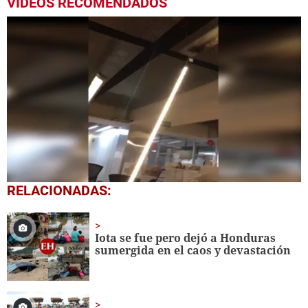
VIDEOS RECOMENDADOS
0
RELACIONADAS:
seconds
of
2
minutes,
Iota se fue pero dejó a Honduras
18
sumergida en el caos y devastación
seconds