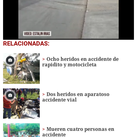
0
RELACIONADAS:
seconds
of
30
Ocho heridos en accidente de
seconds
rapidito y motocicleta
Dos heridos en aparatoso
accidente vial
Mueren cuatro personas en
accidente