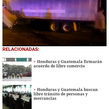
0
RELACIONADAS:
seconds
of
1
Honduras y Guatemala firmarán
minute,
acuerdo de libre comercio
29
seconds
Honduras y Guatemala buscan
libre tránsito de personas y
mercancías