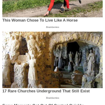
This Woman Chose To Live Like A Horse
Brainberries
17 Rare Churches Underground That Still Exist
Brainberries