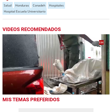
Salud
Honduras
Conadeh
Hospitales
Hospital Escuela Universitario
VIDEOS RECOMENDADOS
0
MIS TEMAS PREFERIDOS
seconds
of
2