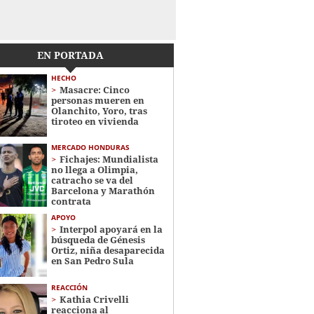
EN PORTADA
HECHO
Masacre: Cinco
personas mueren en
Olanchito, Yoro, tras
tiroteo en vivienda
MERCADO HONDURAS
Fichajes: Mundialista
no llega a Olimpia,
catracho se va del
Barcelona y Marathón
contrata
APOYO
Interpol apoyará en la
búsqueda de Génesis
Ortiz, niña desaparecida
en San Pedro Sula
REACCIÓN
Kathia Crivelli
reacciona al