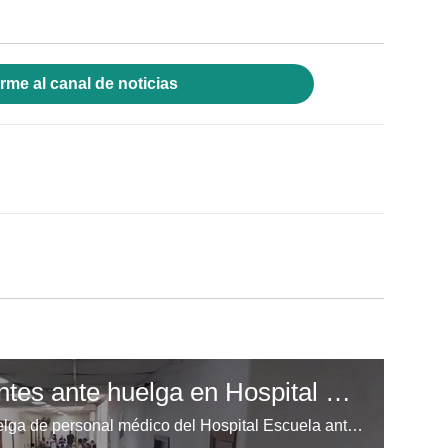
rme al canal de noticias
Malestar entre pacientes ante huelga en Hospital Escuela
Malestar entre pacientes ante huelga de personal médico del Hospital Escuela ante falta de pago en seis meses