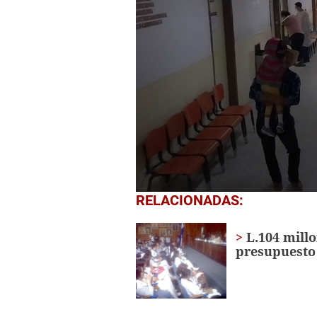
0
RELACIONADAS:
seconds
of
1
L.104 millo
minute,
presupuesto
32
seconds
Volume
0%