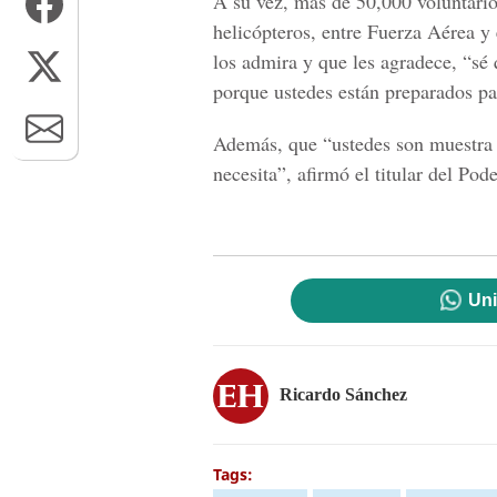
A su vez, más de 50,000 voluntari
helicópteros, entre
Fuerza Aérea
y 
los admira y que les agradece, “sé
porque ustedes están preparados p
Además, que “ustedes son muestra d
necesita”, afirmó el
titular del Pod
Uni
Ricardo Sánchez
Tags: