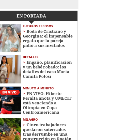
EN PORTADA
FUTUROS ESPOSOS
Boda de Cristiano y
Georgina: el impensable
regalo que la pareja
pidió a sus invitados
DETALLES
Engaño, planificación
y un bebé robado: los
detalles del caso María
Camila Potosí
MINUTO A MINUTO
EN VIVO: Hiberto
Peralta anota y UMECIT
está venciendo a
Olimpia en Copa
Centroamericana
MILAGRO
Cinco trabajadores
quedaron soterrados
tras derrumbe en una
construcción en Roatán