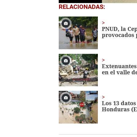
0
RELACIONADAS:
seconds
of
55
seconds
Volume
PNUD, la Cep
0%
provocados 
Extenuantes 
en el valle d
Los 13 datos
Honduras (E