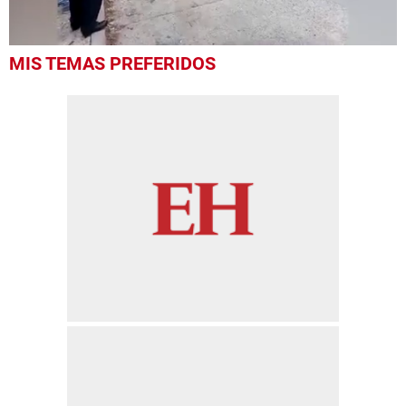
0
MIS TEMAS PREFERIDOS
of
1
minute,
19
seconds