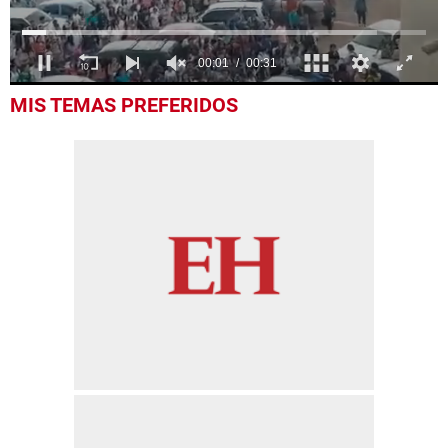
0
MIS TEMAS PREFERIDOS
seconds
of
31
seconds