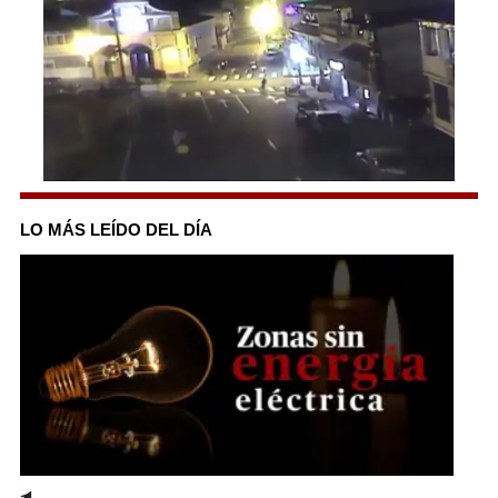
0
seconds
of
LO MÁS LEÍDO DEL DÍA
39
seconds