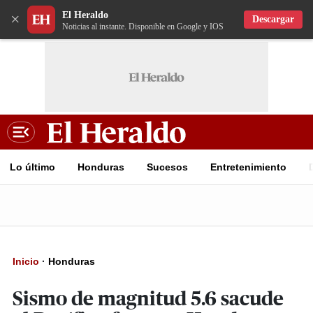
El Heraldo
×
Descargar
Noticias al instante. Disponible en Google y IOS
Lo último
Honduras
Sucesos
Entretenimiento
Inicio
·
Honduras
Sismo de magnitud 5.6 sacude