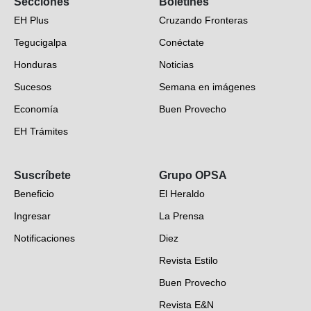
Secciones
Boletines
EH Plus
Cruzando Fronteras
Tegucigalpa
Conéctate
Honduras
Noticias
Sucesos
Semana en imágenes
Economía
Buen Provecho
EH Trámites
Opinión
Suscríbete
Grupo OPSA
EH Verifica
Beneficio
El Heraldo
Fotogalerías
Ingresar
La Prensa
Deportes
Notificaciones
Diez
Videos
Revista Estilo
Hondureños en el mundo
Buen Provecho
Revista E&N