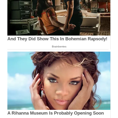
And They Did Show This In Bohemian Rapsody!
Brainberries
A Rihanna Museum Is Probably Opening Soon