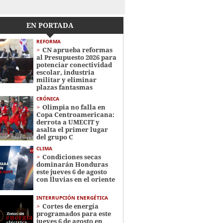
EN PORTADA
REFORMA
CN aprueba reformas
al Presupuesto 2026 para
potenciar conectividad
escolar, industria
militar y eliminar
plazas fantasmas
CRÓNICA
Olimpia no falla en
Copa Centroamericana:
derrota a UMECIT y
asalta el primer lugar
del grupo C
CLIMA
Condiciones secas
dominarán Honduras
este jueves 6 de agosto
con lluvias en el oriente
INTERRUPCIÓN ENERGÉTICA
Cortes de energía
programados para este
jueves 6 de agosto en