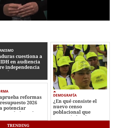
ANISMO
duras cuestiona a
CIDH en audiencia
re independencia
icial
ORMA
DEMOGRAFÍA
aprueba reformas
¿En qué consiste el
Presupuesto 2026
nuevo censo
a potenciar
poblacional que
ectividad escolar,
anunció el Gobierno
ustria militar y
de Honduras?
minar plazas
TRENDING