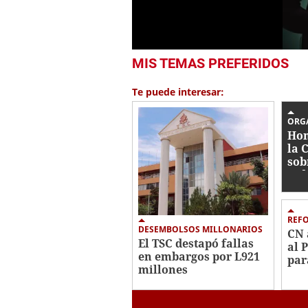
0
MIS TEMAS PREFERIDOS
seconds
of
53
Te puede interesar:
seconds
Volume
0%
ORG
Hon
la 
sob
jud
REF
DESEMBOLSOS MILLONARIOS
CN 
El TSC destapó fallas
al 
en embargos por L921
par
millones
con
ind
eli