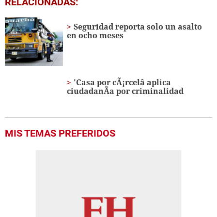
RELACIONADAS:
of
1
minute,
Seguridad reporta solo un asalto
12
en ocho meses
seconds
'Casa por cÃ¡rcelâ aplica
ciudadanÃ­a por criminalidad
MIS TEMAS PREFERIDOS