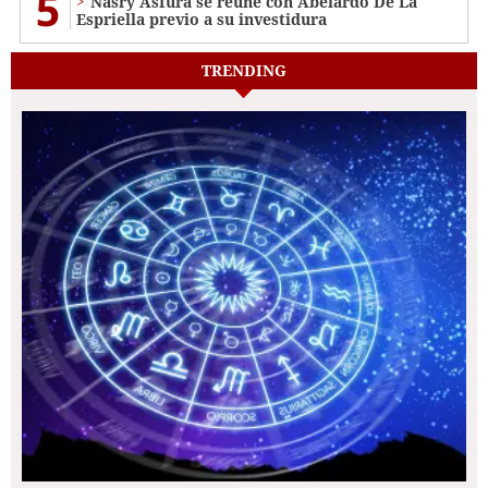
5
Nasry Asfura se reúne con Abelardo De La
Espriella previo a su investidura
TRENDING