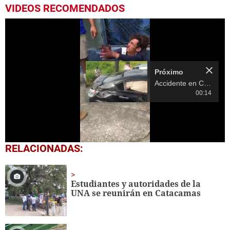
VIDEOS RECOMENDADOS
Próximo
Accidente en Choluteca deja un muerto y varios heridos
00:14
0
RELACIONADAS:
seconds
of
14
seconds
Estudiantes y autoridades de la
UNA se reunirán en Catacamas