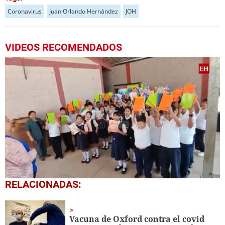
Coronavirus
Juan Orlando Hernández
JOH
VIDEOS RECOMENDADOS
0
RELACIONADAS:
seconds
of
1
minute,
Vacuna de Oxford contra el covid
56