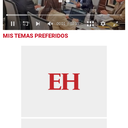
0
MIS TEMAS PREFERIDOS
of
2
minutes,
35
seconds