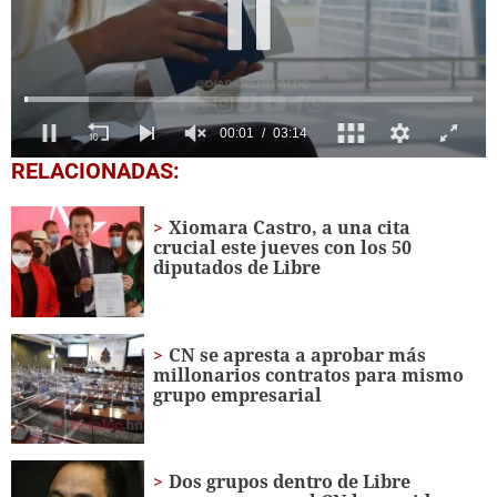
0
RELACIONADAS:
seconds
of
3
Xiomara Castro, a una cita
minutes,
crucial este jueves con los 50
14
diputados de Libre
seconds
CN se apresta a aprobar más
millonarios contratos para mismo
grupo empresarial
Dos grupos dentro de Libre