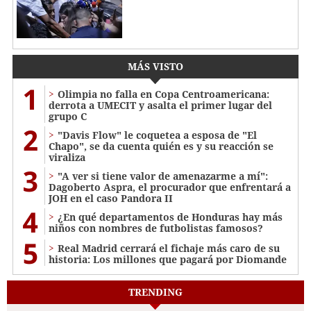
MÁS VISTO
1
Olimpia no falla en Copa Centroamericana:
derrota a UMECIT y asalta el primer lugar del
grupo C
2
"Davis Flow" le coquetea a esposa de "El
Chapo", se da cuenta quién es y su reacción se
viraliza
3
"A ver si tiene valor de amenazarme a mí":
Dagoberto Aspra, el procurador que enfrentará a
JOH en el caso Pandora II
4
¿En qué departamentos de Honduras hay más
niños con nombres de futbolistas famosos?
5
Real Madrid cerrará el fichaje más caro de su
historia: Los millones que pagará por Diomande
TRENDING