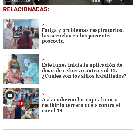
0
RELACIONADAS:
seconds
of
1
minute,
Fatiga y problemas respiratorios,
51
las secuelas en los pacientes
seconds
poscovid
Este lunes inicia la aplicación de
dosis de refuerzo anticovid-19.
¿Cuáles son los sitios habilitados?
Así acudieron los capitalinos a
recibir la tercera dosis contra el
covid-19