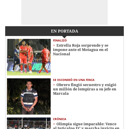
EN PORTADA
FINALIZÓ
Estrella Roja sorprende y se
impone ante el Motagua en el
Nacional
SE ESCONDIÓ EN UNA FINCA
Obrero fingió secuestro y exigió
un millón de lempiras a su jefe en
Marcala
CRÓNICA
Olimpia sigue imparable: Vence
al Juticalpa FC y marcha invicto en