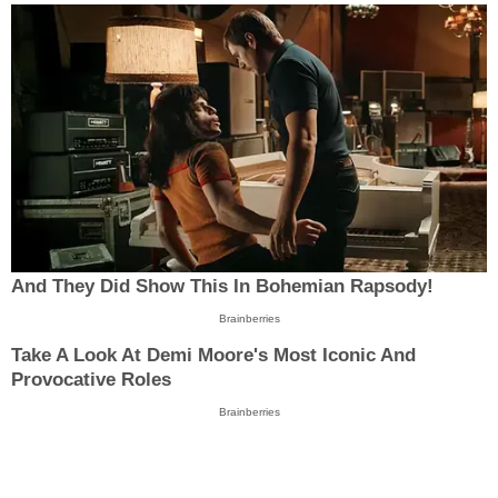
And They Did Show This In Bohemian Rapsody!
Brainberries
Take A Look At Demi Moore's Most Iconic And
Provocative Roles
Brainberries