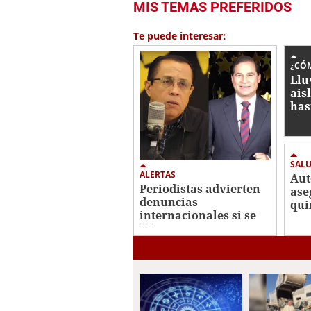
MIS TEMAS PREFERIDOS
Te puede interesar:
¿CÓM
Llu
ais
has
el 
SAL
ALERTAS
Aut
Periodistas advierten
ase
denuncias
qui
internacionales si se
pac
dilata caso contra
Roosevelt Hernández