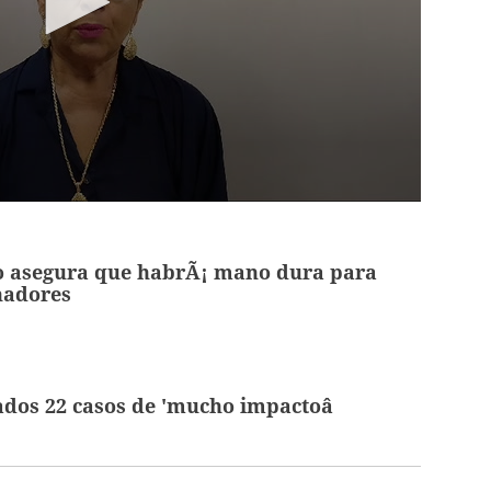
o asegura que habrÃ¡ mano dura para
nadores
os 22 casos de 'mucho impactoâ