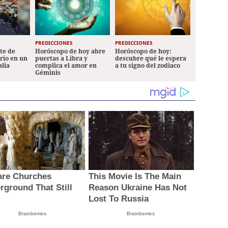
PREDICCIONES
PREDICCIONES
ete de
Horóscopo de hoy abre
Horóscopo de hoy:
ario en un
puertas a Libra y
descubre qué le espera
alia
complica el amor en
a tu signo del zodiaco
Géminis
are Churches
This Movie Is The Main
rground That Still
Reason Ukraine Has Not
t
Lost To Russia
Brainberries
Brainberries