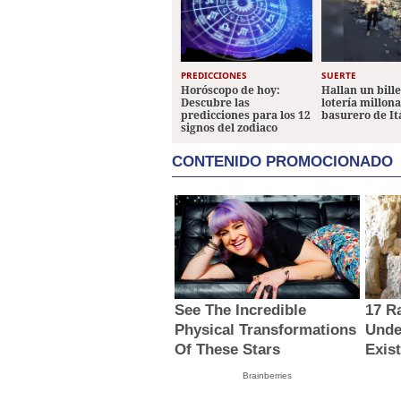
PREDICCIONES
SUERTE
Horóscopo de hoy:
Hallan un bill
Descubre las
lotería millon
predicciones para los 12
basurero de It
signos del zodiaco
CONTENIDO PROMOCIONADO
See The Incredible
17 R
Physical Transformations
Unde
Of These Stars
Exis
Brainberries