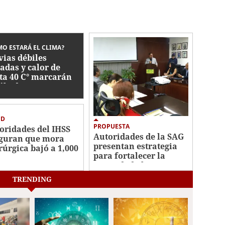
O ESTARÁ EL CLIMA?
vias débiles
ladas y calor de
ta 40 C° marcarán
sábado
UD
PROPUESTA
oridades del IHSS
Autoridades de la SAG
guran que mora
presentan estrategia
rúrgica bajó a 1,000
para fortalecer la
ientes en espera
seguridad alimentaria
TRENDING