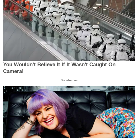
You Wouldn't Believe It If It Wasn't Caught On
Camera!
Brainberries