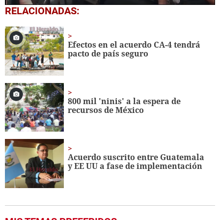
0
RELACIONADAS:
seconds
of
2
minutes,
Efectos en el acuerdo CA-4 tendrá
59
pacto de país seguro
seconds
800 mil 'ninis' a la espera de
recursos de México
Acuerdo suscrito entre Guatemala
y EE UU a fase de implementación