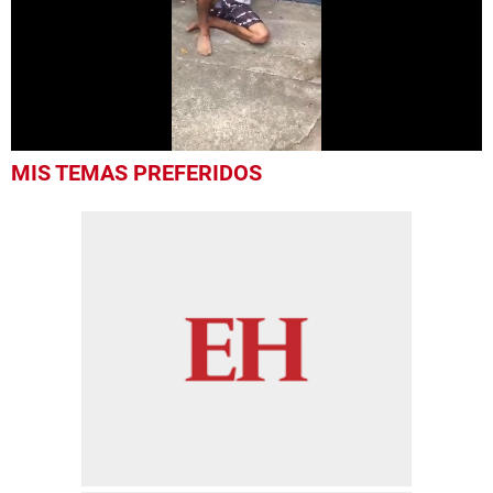
0
MIS TEMAS PREFERIDOS
seconds
of
14
seconds