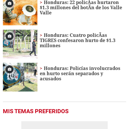
Honduras: 22 policÃ­as hurtaron
$1.3 millones del botÃ­n de los Valle
Valle
Honduras: Cuatro policÃ­as
TIGRES confesaron hurto de $1.3
millones
Honduras: Policías involucrados
en hurto serán separados y
acusados
MIS TEMAS PREFERIDOS