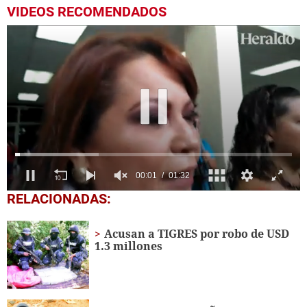
VIDEOS RECOMENDADOS
00:02
01:32
0
RELACIONADAS:
of
1
minute,
Acusan a TIGRES por robo de USD
32
1.3 millones
seconds