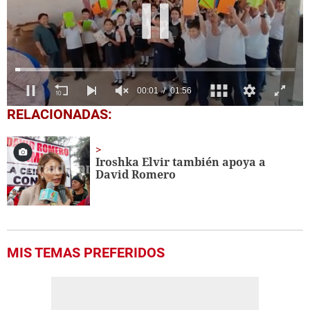
0
RELACIONADAS:
of
1
minute,
56
Iroshka Elvir también apoya a
seconds
David Romero
MIS TEMAS PREFERIDOS