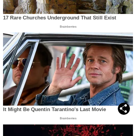
17 Rare Churches Underground That Still Exist
Brainberries
It Might Be Quentin Tarantino's Last Movie
Brainberries